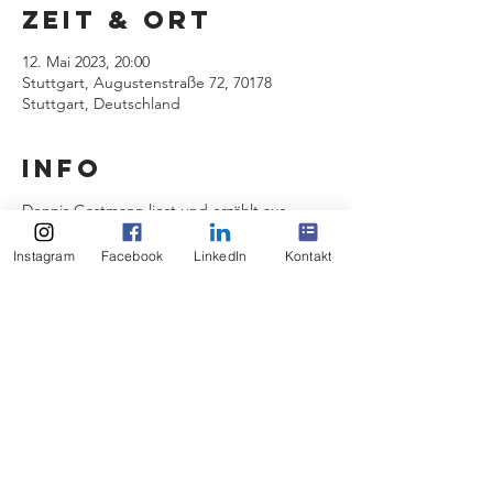
Zeit & Ort
12. Mai 2023, 20:00
Stuttgart, Augustenstraße 72, 70178
Stuttgart, Deutschland
INFO
Dennis Gastmann liest und erzählt aus
"Dalee", seinem ersten Roman
KARTEN
Instagram
Facebook
LinkedIn
Kontakt
Event teilen
Impressum
Datenschutz
© 2026 Dennis Gastmann,