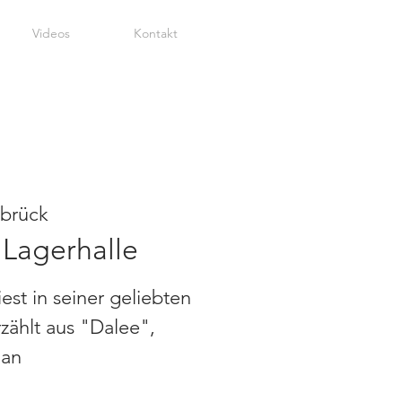
Videos
Kontakt
brück
 Lagerhalle
st in seiner geliebten
zählt aus "Dalee",
man