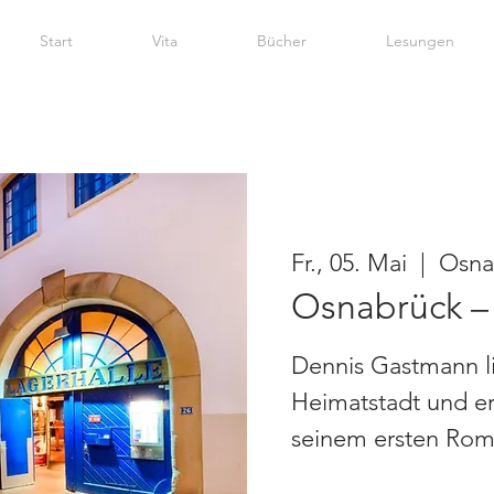
Start
Vita
Bücher
Lesungen
Fr., 05. Mai
  |  
Osna
Osnabrück –
Dennis Gastmann lie
Heimatstadt und er
seinem ersten Ro