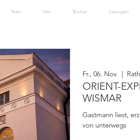
Start
Vita
Bücher
Lesungen
Fr., 06. Nov.
  |  
Rat
ORIENT-EXP
WISMAR
Gastmann liest, erz
von unterwegs