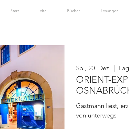
Start
Vita
Bücher
Lesungen
So., 20. Dez.
  |  
Lag
ORIENT-EXP
OSNABRÜC
Gastmann liest, erz
von unterwegs