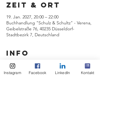
Zeit & Ort
19. Jan. 2027, 20:00 – 22:00
Buchhandlung "Schulz & Schultz" - Verena,
Geibelstraße 76, 40235 Düsseldorf-
Stadtbezirk 7, Deutschland
INFO
https://schulzschultz.de
Instagram
Facebook
LinkedIn
Kontakt
Event teilen
Impressum
Datenschutz
© 2026 Dennis Gastmann,