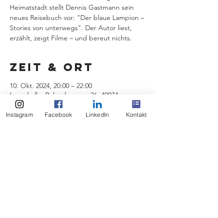
Heimatstadt stellt Dennis Gastmann sein
neues Reisebuch vor: "Der blaue Lampion –
Stories von unterwegs". Der Autor liest,
erzählt, zeigt Filme – und bereut nichts.
Zeit & Ort
10. Okt. 2024, 20:00 – 22:00
Lagerhalle, Rolandsmauer 26, 49074
Osnabrück, Deutschland
Instagram
Facebook
LinkedIn
Kontakt
Event teilen
Impressum
Datenschutz
© 2026 Dennis Gastmann,