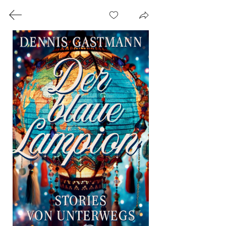
REISEN,
FRAGEN,
ERZÄHLEN
Vita
Presse
Sabine Kolb
Rowohlt Berlin Verlag